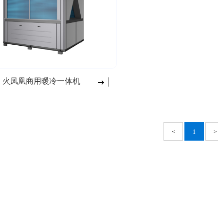
 火凤凰商用暖冷一体机
<
1
>