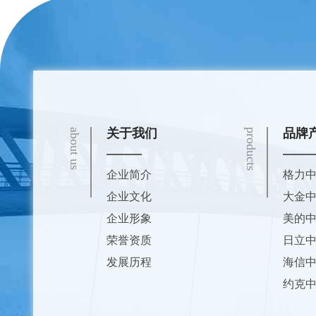
关于我们
品牌
about us
products
企业简介
格力
企业文化
大金
企业形象
美的
荣誉资质
日立
发展历程
海信
约克