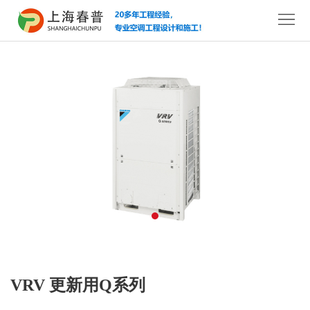
网
站
关
首
于
中
页
我
央
新
们
空
风
新
调
系
闻
解
统
中
决
工
心
方
程
服
案
案
务
联
VRV 更新用Q系列
例
支
系