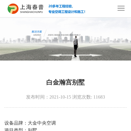
网
站
关
首
于
中
页
我
央
新
们
空
风
新
调
系
闻
解
白金瀚宫别墅
统
中
决
工
发布时间：2021-10-15 浏览次数: 11683
心
方
程
服
案
案
务
联
设备品牌：大金中央空调
例
支
系
项目类型：别墅